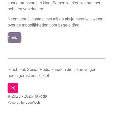
voorkeuren van het kind. Samen werken we aan het
behalen van doelen.
Neem gerust contact met mij op als je meer wilt weten
over de mogelijkheden voor begeleiding.
Contact
Ik heb ook Social Media kanalen die u kan volgen,
neem gerust een kijkje!
I
n
© 2023 - 2026 Takoda
s
Powered by
JouwWeb
t
a