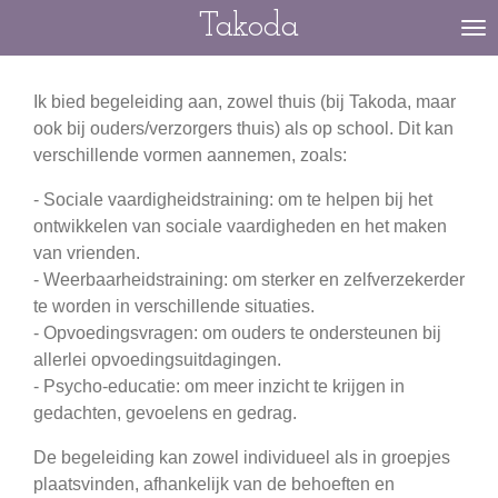
Takoda
Ga
direct
naar
Ik bied begeleiding aan, zowel thuis (bij Takoda, maar
de
ook bij ouders/verzorgers thuis) als op school. Dit kan
hoofdinhoud
verschillende vormen aannemen, zoals:
- Sociale vaardigheidstraining: om te helpen bij het
ontwikkelen van sociale vaardigheden en het maken
van vrienden.
- Weerbaarheidstraining: om sterker en zelfverzekerder
te worden in verschillende situaties.
- Opvoedingsvragen: om ouders te ondersteunen bij
allerlei opvoedingsuitdagingen.
- Psycho-educatie: om meer inzicht te krijgen in
gedachten, gevoelens en gedrag.
De begeleiding kan zowel individueel als in groepjes
plaatsvinden, afhankelijk van de behoeften en